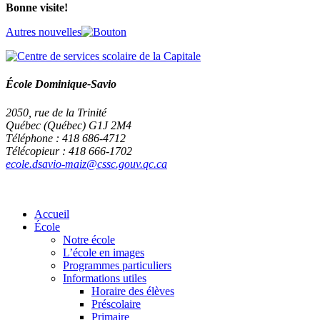
Bonne visite!
Autres nouvelles
École Dominique-Savio
2050, rue de la Trinité
Québec (Québec) G1J 2M4
Téléphone : 418 686-4712
Télécopieur : 418 666-1702
ecole.dsavio-maiz@cssc.gouv.qc.ca
Accueil
École
Notre école
L’école en images
Programmes particuliers
Informations utiles
Horaire des élèves
Préscolaire
Primaire