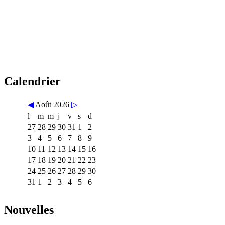
Calendrier
◀
Août 2026
▷
l
m
m
j
v
s
d
27
28
29
30
31
1
2
3
4
5
6
7
8
9
10
11
12
13
14
15
16
17
18
19
20
21
22
23
24
25
26
27
28
29
30
31
1
2
3
4
5
6
Nouvelles