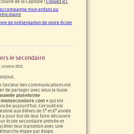
colaire de la Capitale !
Cliquez ici.
’accompagne mon enfant au
réscolaire
ivre de présentation de notre école
ers le secondaire
1 octobre 2021
onjour,
e Secteur des communications est
ier de partager avec vous la toute
ouvelle plateforme
 monsecondaire.com »
qui est
ancée aujourd’hui. Cet outil est
e
e
estiné aux élèves de 5
et 6
année
t a pour but de leur faire découvrir
eur école secondaire attitrée et
aciliter leur transition avec une
émarche étape par étape.