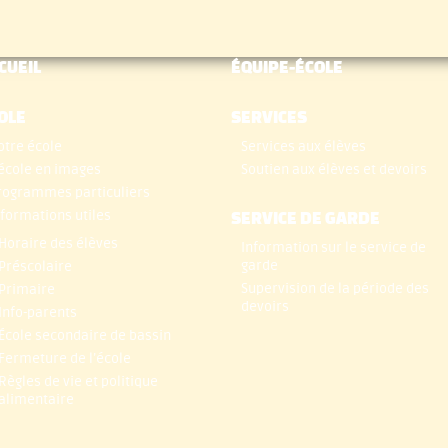
CUEIL
ÉQUIPE-ÉCOLE
OLE
SERVICES
otre école
Services aux élèves
’école en images
Soutien aux élèves et devoirs
rogrammes particuliers
nformations utiles
SERVICE DE GARDE
Horaire des élèves
Information sur le service de
garde
Préscolaire
Supervision de la période des
Primaire
devoirs
Info-parents
École secondaire de bassin
Fermeture de l’école
Règles de vie et politique
alimentaire