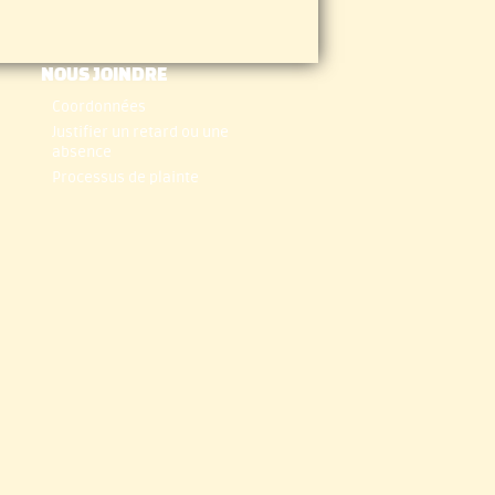
NOUS JOINDRE
Coordonnées
Justifier un retard ou une
absence
Processus de plainte