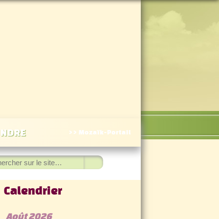
INDRE
>> Mozaïk-Portail
hercher
Calendrier
◀
Août 2026
▷