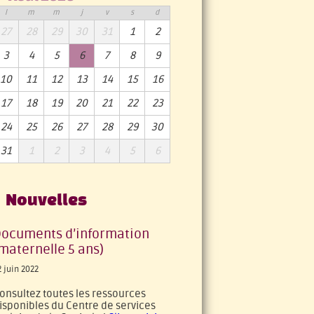
l
m
m
j
v
s
d
27
28
29
30
31
1
2
3
4
5
6
7
8
9
10
11
12
13
14
15
16
17
18
19
20
21
22
23
24
25
26
27
28
29
30
31
1
2
3
4
5
6
Nouvelles
ocuments d’information
maternelle 5 ans)
2 juin 2022
onsultez toutes les ressources
isponibles du Centre de services