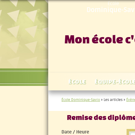
École
Dominique-Sav
Mon école c'
ÉCOLE
ÉQUIPE-ÉCOL
École Dominique-Savio
»
Les articles
»
Évèn
Remise des diplôm
Date / Heure