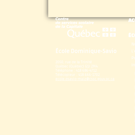
AC
ÉC
N
École Dominique-Savio
L
P
2050, rue de la Trinité
I
Québec (Québec) G1J 2M4
Téléphone : 418 686-4712
Télécopieur : 418 666-1702
ecole.dsavio-maiz@cssc.gouv.qc.ca