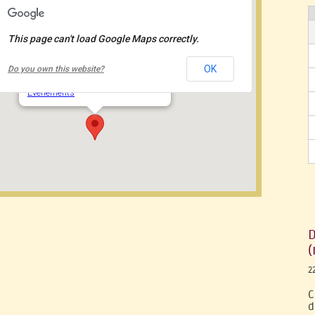
This page can't load Google Maps correctly.
École Dominique-Savio
OK
Do you own this website?
2050 rue de la Trinité - Québec
Événements
D
(
2
C
d