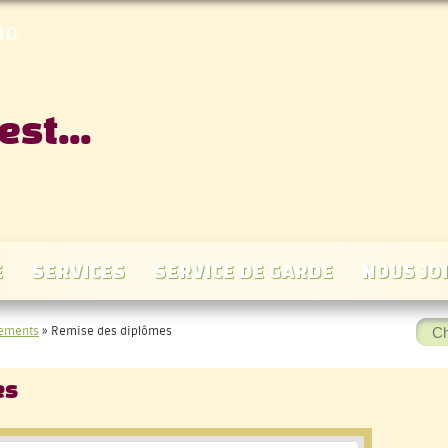
io
est...
E
SERVICES
SERVICE DE GARDE
NOUS JO
Rec
ements
»
Remise des diplômes
:
es