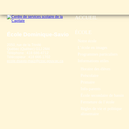
ACCUEIL
ÉCOLE
École Dominique-Savio
Notre école
2050, rue de la Trinité
L’école en images
Québec (Québec) G1J 2M4
Téléphone : 418 686-4712
Programmes particuliers
Télécopieur : 418 666-1702
Informations utiles
ecole.dsavio-maiz@cssc.gouv.qc.ca
Horaire des élèves
Préscolaire
Primaire
Info-parents
École secondaire de bassin
Fermeture de l’école
Règles de vie et politique
alimentaire