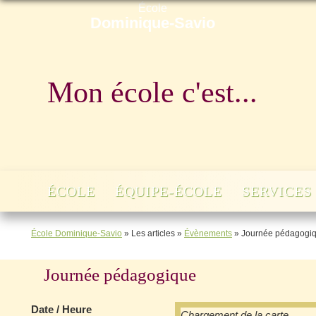
École
Dominique-Savio
Mon école c'est...
ÉCOLE
ÉQUIPE-ÉCOLE
SERVICES
École Dominique-Savio
»
Les articles
»
Évènements
»
Journée pédagogi
Journée pédagogique
Date / Heure
Chargement de la carte…