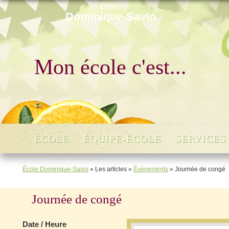
École
Dominique-Savio
Mon école c'est...
ÉCOLE
ÉQUIPE-ÉCOLE
SERVICES
École Dominique-Savio
»
Les articles
»
Évènements
»
Journée de congé
Journée de congé
Date / Heure