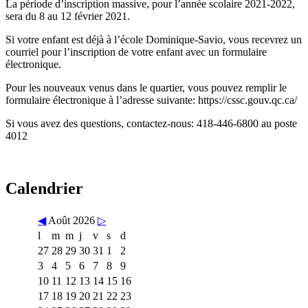
La période d’inscription massive, pour l’année scolaire 2021-2022,
sera du 8 au 12 février 2021.
Si votre enfant est déjà à l’école Dominique-Savio, vous recevrez un
courriel pour l’inscription de votre enfant avec un formulaire
électronique.
Pour les nouveaux venus dans le quartier, vous pouvez remplir le
formulaire électronique à l’adresse suivante: https://cssc.gouv.qc.ca/
Si vous avez des questions, contactez-nous: 418-446-6800 au poste
4012
Calendrier
◀
Août 2026
▷
l
m
m
j
v
s
d
27
28
29
30
31
1
2
3
4
5
6
7
8
9
10
11
12
13
14
15
16
17
18
19
20
21
22
23